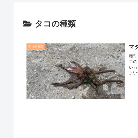
タコの種類
マ
タコの種類
種別
コの
いっ
まい