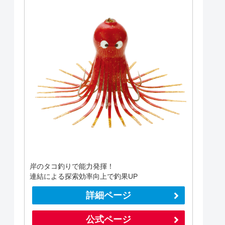
岸のタコ釣りで能力発揮！
連結による探索効率向上で釣果UP
詳細ページ
公式ページ