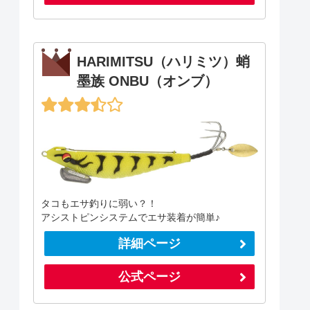
HARIMITSU（ハリミツ）蛸
墨族 ONBU（オンブ）
タコもエサ釣りに弱い？！
アシストピンシステムでエサ装着が簡単♪
詳細ページ
公式ページ