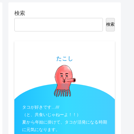
検索
検索
たこし
タコが好きです…///
（と、共食いじゃねーよ！！）
夏から年始に掛けて、タコが活発になる時期
に元気になります。