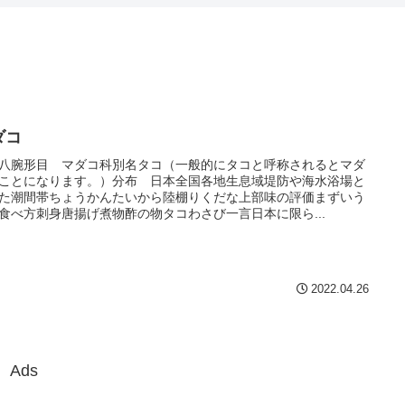
ダコ
八腕形目 マダコ科別名タコ（一般的にタコと呼称されるとマダ
ことになります。）分布 日本全国各地生息域堤防や海水浴場と
た潮間帯ちょうかんたいから陸棚りくだな上部味の評価まずいう
食べ方刺身唐揚げ煮物酢の物タコわさび一言日本に限ら...
2022.04.26
Ads